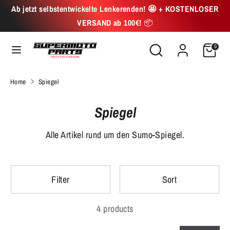
Skip
Ab jetzt selbstentwickelte Lenkerenden! 🤩 + KOSTENLOSER
to
VERSAND ab 100€!
📦
content
Search
Search
Search
Search
0
our
our
store
store
Home
Spiegel
Spiegel
Alle Artikel rund um den Sumo-Spiegel.
Filter
Sort
4 products