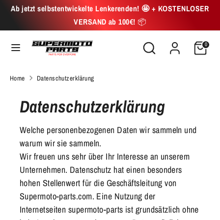
Skip
Ab jetzt selbstentwickelte Lenkerenden! 🤩 + KOSTENLOSER
to
VERSAND ab 100€!
📦
content
Search
Search
Search
Search
0
our
our
store
store
Home
Datenschutzerklärung
Datenschutzerklärung
Welche personenbezogenen Daten wir sammeln und
warum wir sie sammeln.
Wir freuen uns sehr über Ihr Interesse an unserem
Unternehmen. Datenschutz hat einen besonders
hohen Stellenwert für die Geschäftsleitung von
Supermoto-parts.com. Eine Nutzung der
Internetseiten supermoto-parts ist grundsätzlich ohne